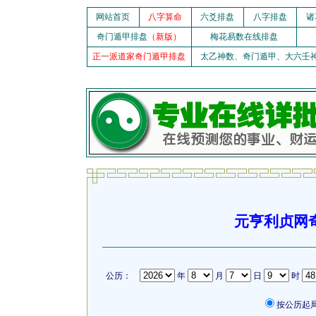
网站首页
八字算命
六爻排盘
八字排盘
诸
奇门遁甲排盘
（新版）
梅花易数在线排盘
正一派道家奇门遁甲排盘
太乙神数、奇门遁甲、大六壬
元亨利贞网
公历：
年
月
日
时
按公