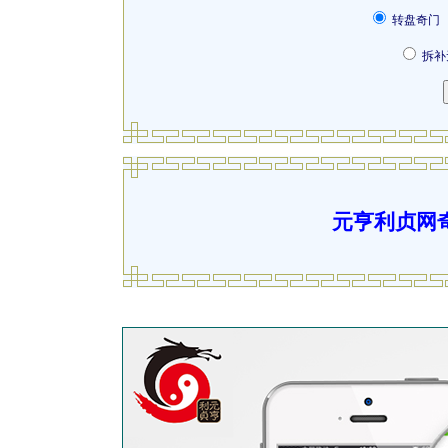
转
拆
元亨利贞网